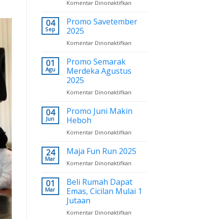
pada
Komentar Dinonaktifkan
Program
Khusus
Promo Savetember
04
Karyawan
Sep
2025
Payroll
pada
Komentar Dinonaktifkan
BNI
Promo
Savetember
Promo Semarak
01
2025
Agu
Merdeka Agustus
2025
pada
Komentar Dinonaktifkan
Promo
Semarak
Promo Juni Makin
04
Merdeka
Jun
Heboh
Agustus
pada
Komentar Dinonaktifkan
2025
Promo
Juni
Maja Fun Run 2025
24
Makin
Mar
pada
Komentar Dinonaktifkan
Heboh
Maja
Fun
Beli Rumah Dapat
01
Run
Mar
Emas, Cicilan Mulai 1
2025
Jutaan
pada
Komentar Dinonaktifkan