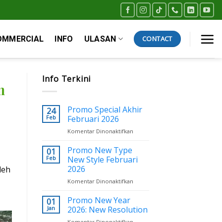
OMMERCIAL
INFO
ULASAN
CONTACT
Info Terkini
n
Promo Special Akhir
24
Feb
Februari 2026
pada
Komentar Dinonaktifkan
Promo
Special
Promo New Type
01
Akhir
Feb
New Style Februari
Februari
2026
leh
2026
pada
Komentar Dinonaktifkan
Promo
New
Promo New Year
01
Type
Jan
2026: New Resolution
New
pada
Komentar Dinonaktifkan