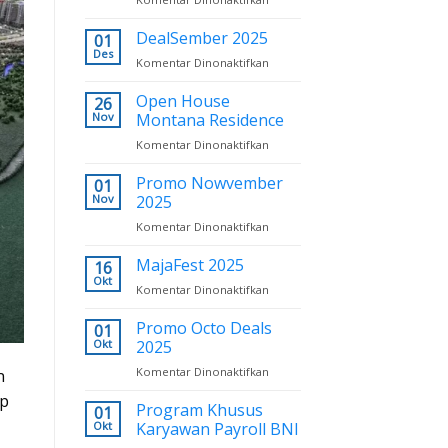
Style
Promo
Februari
New
DealSember 2025
2026
01
Year
Des
pada
Komentar Dinonaktifkan
2026:
DealSember
New
2025
Open House
26
Resolution
Nov
Montana Residence
pada
Komentar Dinonaktifkan
Open
House
Promo Nowvember
01
Montana
Nov
2025
Residence
pada
Komentar Dinonaktifkan
Promo
Nowvember
MajaFest 2025
16
2025
Okt
pada
Komentar Dinonaktifkan
MajaFest
2025
Promo Octo Deals
01
Okt
2025
pada
Komentar Dinonaktifkan
n
Promo
ap
Octo
Program Khusus
01
Deals
Okt
Karyawan Payroll BNI
2025