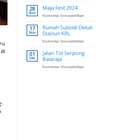
Beli
Rumah
Maja Fest 2024
28
Dapat
Nov
pada
Komentar Dinonaktifkan
Emas,
Maja
Cicilan
Fest
Rumah Subsidi Dekat
17
Mulai
2024
Nov
Stasiun KRL
1
R
Jutaan
pada
Komentar Dinonaktifkan
ru
Rumah
di
Subsidi
Jalan Tol Serpong
01
Dekat
Okt
Balaraja
Stasiun
pada
Komentar Dinonaktifkan
KRL
Jalan
Tol
Serpong
Balaraja
g-
h