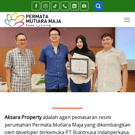
Skip
to
content
Aksara Property
adalah agen pemasaran resmi
perumahan
Permata Mutiara Maja
yang dikembangkan
oleh developer terkemuka
PT Bukitnusa Indahperkasa
.